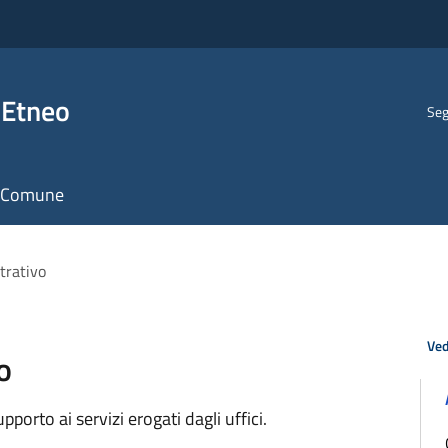
 Etneo
Seg
il Comune
trativo
Ved
o
orto ai servizi erogati dagli uffici.