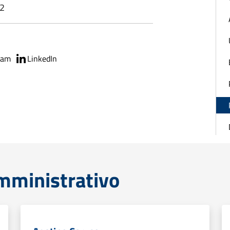
12
ram
LinkedIn
mministrativo