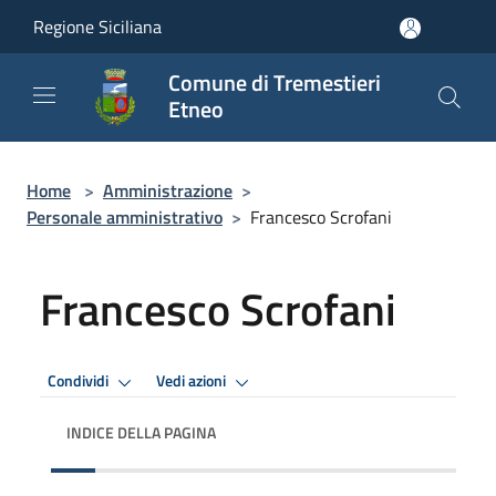
Salta al contenuto principale
Regione Siciliana
Comune di Tremestieri
Etneo
Home
>
Amministrazione
>
Personale amministrativo
>
Francesco Scrofani
Francesco Scrofani
Condividi
Vedi azioni
INDICE DELLA PAGINA