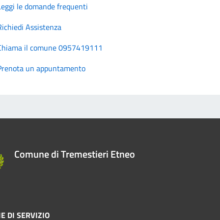
Leggi le domande frequenti
Richiedi Assistenza
Chiama il comune 0957419111
Prenota un appuntamento
Comune di Tremestieri Etneo
E DI SERVIZIO