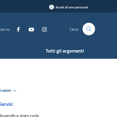
Accedi all'area personale
uici su
Cerca
Tutti gli argomenti
i azioni
Servizi
Anagrafe e stato civile