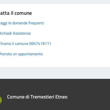
atta il comune
Leggi le domande frequenti
Richiedi Assistenza
Chiama il comune 0957419111
Prenota un appuntamento
Comune di Tremestieri Etneo