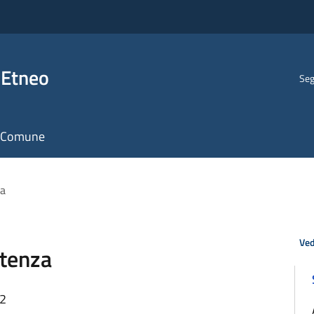
 Etneo
Seg
il Comune
za
Ved
stenza
12