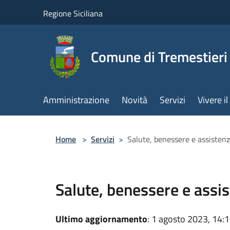
Salta al contenuto principale
Regione Siciliana
Comune di Tremestieri
Amministrazione
Novità
Servizi
Vivere 
Home
>
Servizi
>
Salute, benessere e assisten
Salute, benessere e assi
Ultimo aggiornamento
: 1 agosto 2023, 14: