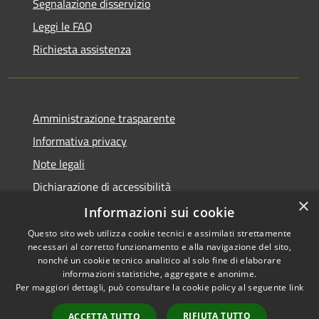
Segnalazione disservizio
Leggi le FAQ
Richiesta assistenza
Amministrazione trasparente
Informativa privacy
Note legali
Dichiarazione di accessibilità
×
Sito istituzionale precedente
Informazioni sui cookie
Questo sito web utilizza cookie tecnici e assimilati strettamente
necessari al corretto funzionamento e alla navigazione del sito,
nonché un cookie tecnico analitico al solo fine di elaborare
informazioni statistiche, aggregate e anonime.
RSS
Copyright © 2026 • Comune di
Per maggiori dettagli, può consultare la cookie policy al seguente
link
Accessibilità
Tremestieri Etneo • Powered
Privacy
Municipium
Accesso
by
•
RIFIUTA TUTTO
ACCETTA TUTTO