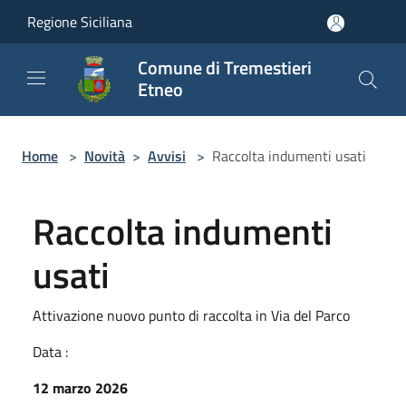
Salta al contenuto principale
Regione Siciliana
Comune di Tremestieri
Etneo
Home
>
Novità
>
Avvisi
>
Raccolta indumenti usati
Raccolta indumenti
usati
Attivazione nuovo punto di raccolta in Via del Parco
Data :
12 marzo 2026