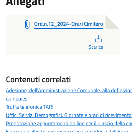
Allegati
Ord.n.12_2024-Orari Cimitero
PDF
Scarica
Contenuti correlati
Adesione, dell'Amministrazione Comunale, alla definizi
quinquies"
Truffa telefonica TARI
Uffici Servizi Demografici. Giornate e orari di ricevimento
Prenotazione appuntamenti on line per il rilascio della car
Istituzione albo tecnici medico legali di fiducia dell’Ente