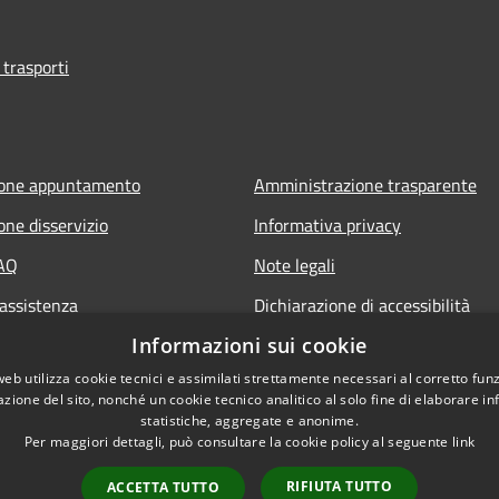
 trasporti
ione appuntamento
Amministrazione trasparente
one disservizio
Informativa privacy
FAQ
Note legali
 assistenza
Dichiarazione di accessibilità
Sito istituzionale precedente
Informazioni sui cookie
web utilizza cookie tecnici e assimilati strettamente necessari al corretto fu
azione del sito, nonché un cookie tecnico analitico al solo fine di elaborare i
statistiche, aggregate e anonime.
Per maggiori dettagli, può consultare la cookie policy al seguente
link
RIFIUTA TUTTO
ACCETTA TUTTO