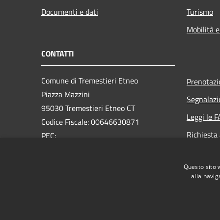
Documenti e dati
Turismo
Mobilità e
CONTATTI
Comune di Tremestieri Etneo
Prenotaz
Piazza Mazzini
Segnalazi
95030 Tremestieri Etneo CT
Leggi le 
Codice Fiscale: 00646630871
Richiesta
PEC:
comune.tremestierietneo@legalmail.it
Centralino Unico: 095 7419111
Questo sito 
alla navig