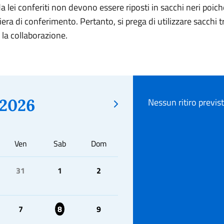
a lei conferiti non devono essere riposti in sacchi neri poiché
iera di conferimento. Pertanto, si prega di utilizzare sacchi 
 la collaborazione.
2026
Nessun ritiro previs
Ven
Sab
Dom
31
1
2
7
8
9