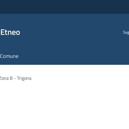
 Etneo
Seg
il Comune
Zona B - Trigona