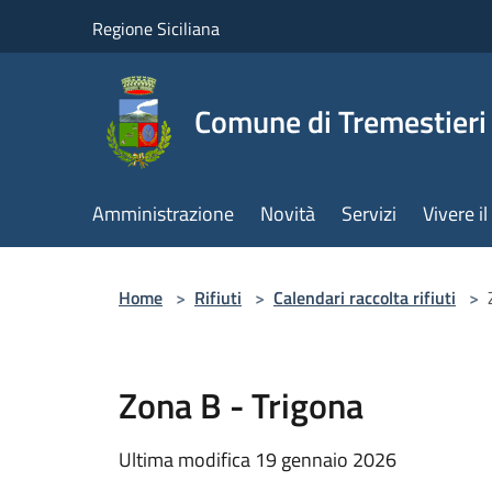
Salta al contenuto principale
Regione Siciliana
Comune di Tremestieri
Amministrazione
Novità
Servizi
Vivere 
Home
>
Rifiuti
>
Calendari raccolta rifiuti
>
Zona B - Trigona
Ultima modifica 19 gennaio 2026