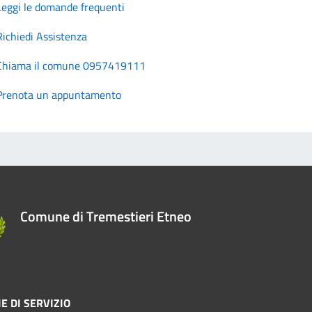
Leggi le domande frequenti
Richiedi Assistenza
Chiama il comune 0957419111
Prenota un appuntamento
Comune di Tremestieri Etneo
E DI SERVIZIO