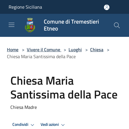
Salta al contenuto principale
Regione Siciliana
Comune di Tremestieri
Etneo
Home
>
Vivere il Comune
>
Luoghi
>
Chiesa
>
Chiesa Maria Santissima della Pace
Chiesa Maria
Santissima della Pace
Chiesa Madre
Condividi
Vedi azioni