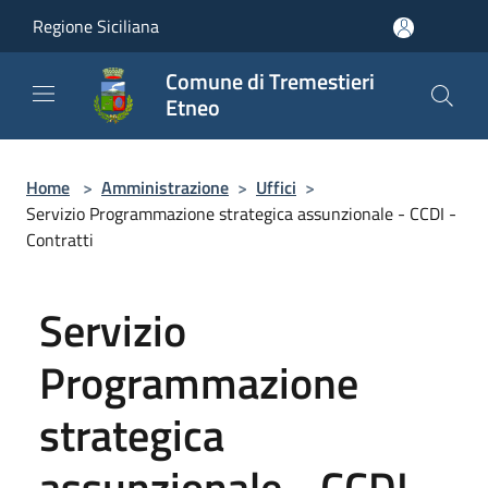
Salta al contenuto principale
Regione Siciliana
Comune di Tremestieri
Etneo
Home
>
Amministrazione
>
Uffici
>
Servizio Programmazione strategica assunzionale - CCDI -
Contratti
Servizio
Programmazione
strategica
assunzionale - CCDI -