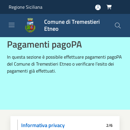
Salta al contenuto principale
Regione Siciliana

Comune di Tremestieri
Etneo
Pagamenti pagoPA
In questa sezione è possibile effettuare pagamenti pagoPA
del Comune di Tremestieri Etneo o verificare l’esito dei
pagamenti già effettuati.
Informativa privacy
2/6
Scegli il pagamento
Dati anagrafici
Paga
Riepilogo