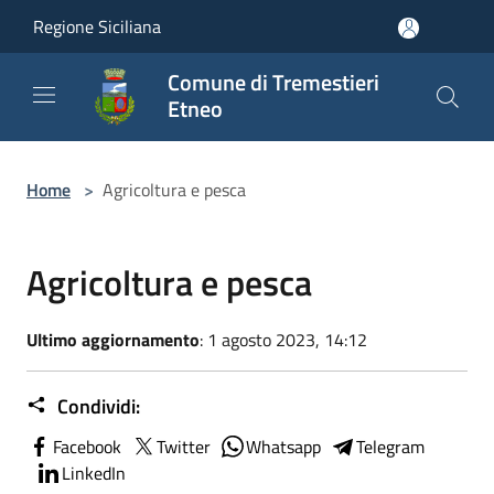
Salta al contenuto principale
Regione Siciliana
Comune di Tremestieri
Etneo
Home
>
Agricoltura e pesca
Agricoltura e pesca
Ultimo aggiornamento
: 1 agosto 2023, 14:12
Condividi:
Facebook
Twitter
Whatsapp
Telegram
LinkedIn