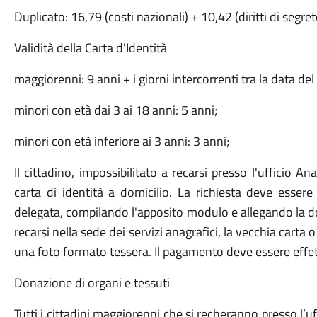
Duplicato: 16,79 (costi nazionali) + 10,42 (diritti di segr
Validità della Carta d'Identità
maggiorenni: 9 anni + i giorni intercorrenti tra la data del 
minori con età dai 3 ai 18 anni: 5 anni;
minori con età inferiore ai 3 anni: 3 anni;
Il cittadino, impossibilitato a recarsi presso l'ufficio An
carta di identità a domicilio. La richiesta deve essere
delegata, compilando l'apposito modulo e allegando la 
recarsi nella sede dei servizi anagrafici, la vecchia carta
una foto formato tessera. Il pagamento deve essere effet
Donazione di organi e tessuti
Tutti i cittadini maggiorenni che si recheranno presso l’uf