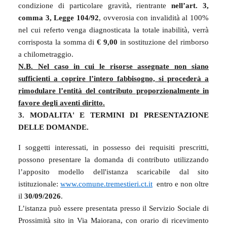
condizione di particolare gravità, rientrante
nell’art. 3,
comma 3, Legge 104/92
, ovverosia con invalidità al 100%
nel cui referto venga diagnosticata la totale inabilità, verrà
corrisposta la somma di
€ 9,00
in sostituzione del rimborso
a chilometraggio.
N.B. Nel caso in cui le risorse assegnate non siano
sufficienti a coprire l’intero fabbisogno, si procederà a
rimodulare l’entità del contributo proporzionalmente in
favore degli aventi diritto.
3. MODALITA' E TERMINI DI PRESENTAZIONE
DELLE DOMANDE.
I soggetti interessati, in possesso dei requisiti prescritti,
possono presentare la domanda di contributo utilizzando
l’apposito modello dell'istanza scaricabile dal sito
istituzionale:
www.comune.tremestieri.ct.it
entro e non oltre
il
30/09/2026
.
L’istanza può essere presentata
presso il Servizio Sociale di
Prossimità sito in Via Maiorana, con orario di ricevimento