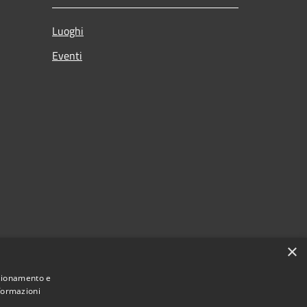
Luoghi
Eventi
×
nzionamento e
nformazioni