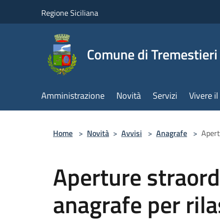
Salta al contenuto principale
Regione Siciliana
Comune di Tremestieri
Amministrazione
Novità
Servizi
Vivere 
Home
>
Novità
>
Avvisi
>
Anagrafe
>
Apert
Aperture straord
anagrafe per rilas