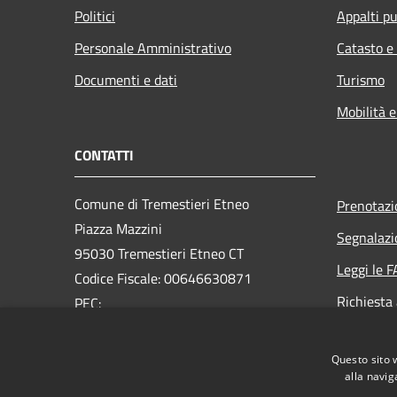
Politici
Appalti pu
Personale Amministrativo
Catasto e
Documenti e dati
Turismo
Mobilità e
CONTATTI
Comune di Tremestieri Etneo
Prenotaz
Piazza Mazzini
Segnalazi
95030 Tremestieri Etneo CT
Leggi le 
Codice Fiscale: 00646630871
Richiesta
PEC:
comune.tremestierietneo@legalmail.it
Centralino Unico: 095 7419111
Questo sito 
alla navig