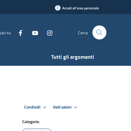
Accedi all'area personale
uici su
Cerca
Tutti gli argomenti
Condividi
Vedi azioni
Categorie: