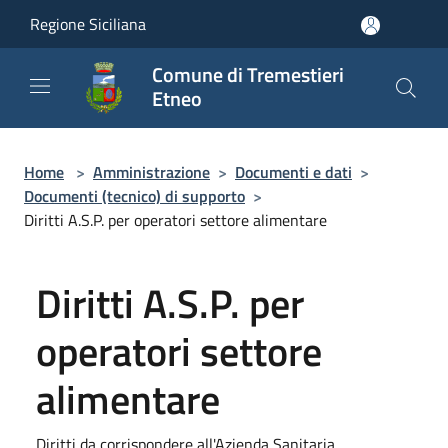
Salta al contenuto principale
Regione Siciliana
Comune di Tremestieri
Etneo
Home
>
Amministrazione
>
Documenti e dati
>
Documenti (tecnico) di supporto
>
Diritti A.S.P. per operatori settore alimentare
Diritti A.S.P. per
operatori settore
alimentare
Diritti da corrispondere all'Azienda Sanitaria